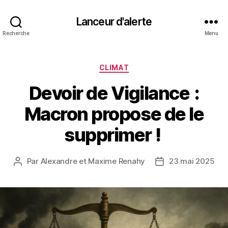
Lanceur d'alerte
Recherche
Menu
Catégories
CLIMAT
Devoir de Vigilance :
Macron propose de le
supprimer !
Par
Alexandre et Maxime Renahy
23 mai 2025
Auteur
Date
de
de
l’article
l’article