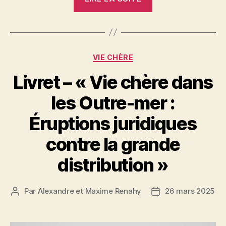
de
Vigilance :
Macron
propose
Catégories
VIE CHÈRE
de
le
Livret – « Vie chère dans
supprimer
les Outre-mer :
! «
Éruptions juridiques
contre la grande
distribution »
Par
Alexandre et Maxime Renahy
26 mars 2025
Auteur
Date
de
de
l’article
l’article