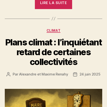
LIRE LA SUITE
le
groupe
« L’humour
des
Catégories
CLIMAT
hyènes »,
500
Plans climat : l’inquiétant
000
retard de certaines
personnes
s’abreuvent
collectivités
de
propos
Par
Alexandre et Maxime Renahy
24 juin 2025
Auteur
Date
racistes »
de
de
l’article
l’article