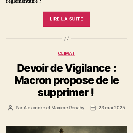
réglementaire ?
« Shein
LIRE LA SUITE
:
partout
en
France,
Catégories
CLIMAT
sauf
chez
Devoir de Vigilance :
le
Macron propose de le
fisc «
supprimer !
Par
Alexandre et Maxime Renahy
23 mai 2025
Auteur
Date
de
de
l’article
l’article