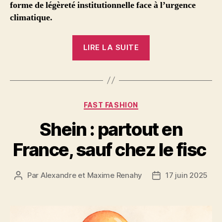
forme de légèreté institutionnelle face à l’urgence
climatique.
« Plans
LIRE LA SUITE
climat
:
l’inquiétant
retard
Catégories
FAST FASHION
de
certaines
Shein : partout en
collectivités »
France, sauf chez le fisc
Par
Alexandre et Maxime Renahy
17 juin 2025
Auteur
Date
de
de
l’article
l’article