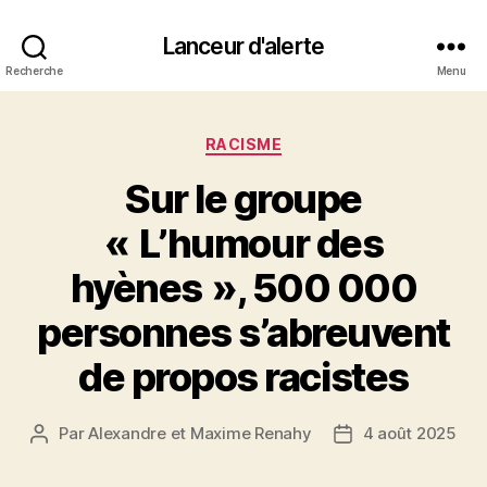
Lanceur d'alerte
Recherche
Menu
Catégories
RACISME
Sur le groupe
« L’humour des
hyènes », 500 000
personnes s’abreuvent
de propos racistes
Par
Alexandre et Maxime Renahy
4 août 2025
Auteur
Date
de
de
l’article
l’article