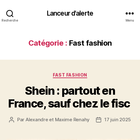
Lanceur d'alerte
Recherche
Menu
Catégorie :
Fast fashion
Catégories
FAST FASHION
Shein : partout en
France, sauf chez le fisc
Par
Alexandre et Maxime Renahy
17 juin 2025
Auteur
Date
de
de
l’article
l’article