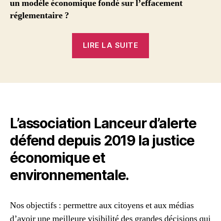
un modèle économique fondé sur l’effacement
réglementaire ?
« Shein
LIRE LA SUITE
:
partout
en
France,
sauf
chez
L’association Lanceur d’alerte
le
défend depuis 2019 la justice
fisc «
économique et
environnementale.
Nos objectifs : permettre aux citoyens et aux médias
d’avoir une meilleure visibilité des grandes décisions qui