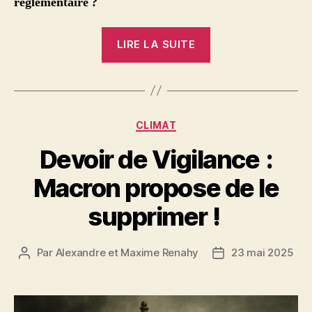
réglementaire ?
« Shein
LIRE LA SUITE
:
partout
en
France,
Catégories
CLIMAT
sauf
chez
Devoir de Vigilance :
le
Macron propose de le
fisc «
supprimer !
Par
Alexandre et Maxime Renahy
23 mai 2025
Auteur
Date
de
de
l’article
l’article