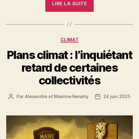
LIRE LA SUITE
le
groupe
« L’humour
des
Catégories
CLIMAT
hyènes »,
500
Plans climat : l’inquiétant
000
retard de certaines
personnes
s’abreuvent
collectivités
de
propos
Par
Alexandre et Maxime Renahy
24 juin 2025
Auteur
Date
racistes »
de
de
l’article
l’article