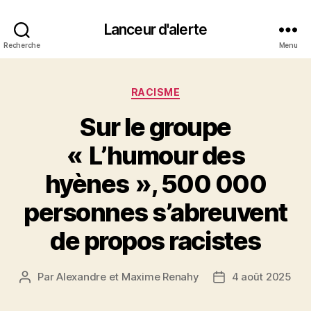
Lanceur d'alerte
Recherche
Menu
Catégories
RACISME
Sur le groupe
« L’humour des
hyènes », 500 000
personnes s’abreuvent
de propos racistes
Par
Alexandre et Maxime Renahy
4 août 2025
Auteur
Date
de
de
l’article
l’article