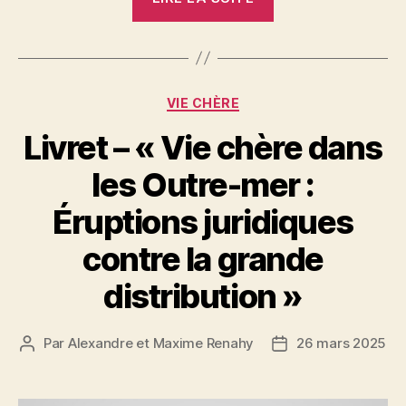
de
Vigilance :
Macron
propose
Catégories
VIE CHÈRE
de
le
Livret – « Vie chère dans
supprimer
les Outre-mer :
! «
Éruptions juridiques
contre la grande
distribution »
Par
Alexandre et Maxime Renahy
26 mars 2025
Auteur
Date
de
de
l’article
l’article