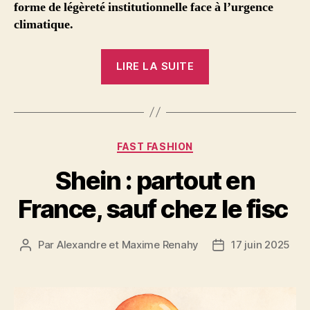
forme de légèreté institutionnelle face à l’urgence
climatique.
« Plans
LIRE LA SUITE
climat
:
l’inquiétant
retard
Catégories
FAST FASHION
de
certaines
Shein : partout en
collectivités »
France, sauf chez le fisc
Par
Alexandre et Maxime Renahy
17 juin 2025
Auteur
Date
de
de
l’article
l’article