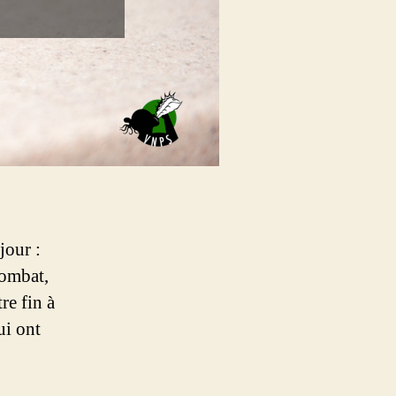
jour :
combat,
re fin à
ui ont