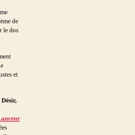
ime
stème de
r le dos
ement
le
ustes et
 Désir,
Lanceur
ées