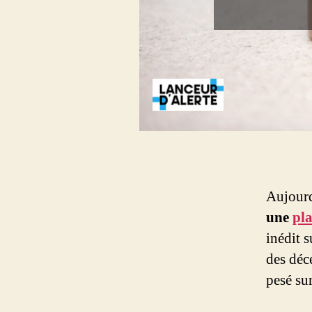
Aujourd
une
pla
inédit s
des déc
pesé su