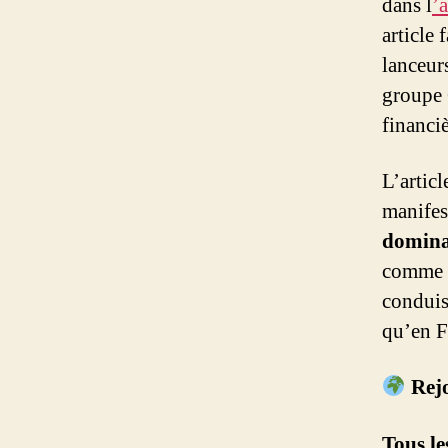
dans l
’
article 
lanceur
groupe 
financiè
L’artic
manifes
dominan
comme l
conduis
qu’en F
Rejo
Tous le