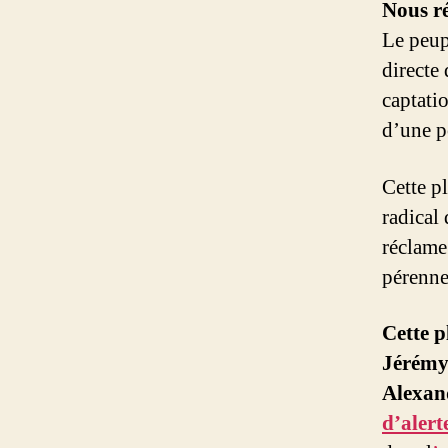
Nous ré
Le peup
directe
captati
d’une p
Cette p
radical
réclame 
pérennes
Cette p
Jérémy
Alexan
d’alert