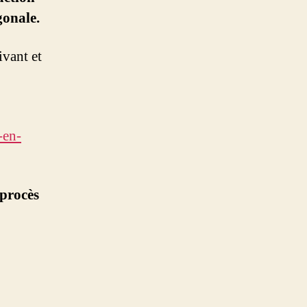
gonale.
ivant et
-en-
 procès