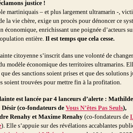
clamons justice !
le martiniquais – et plus largement ultramarin -, vict
 de la vie chère, exige un procès pour dénoncer ce sy
on économique, enrichissant une poignée d’acteurs su
opulation entière.
Il est temps que cela cesse.
lainte citoyenne s’inscrit dans une volonté de chang
 du modèle économique des territoires ultramarins. El
que des sanctions soient prises et que des solutions j
 soient trouvées pour mettre fin à la profitation.
lainte est lancée par 4 lanceurs d’alerte : Mathilde
 Désir (co-fondateurs de
Vous N’êtes Pas Seuls
),
dre Renahy et Maxime Renahy
(co-fondateurs de
e
). Elle s’appuie sur des révélations accablantes publi