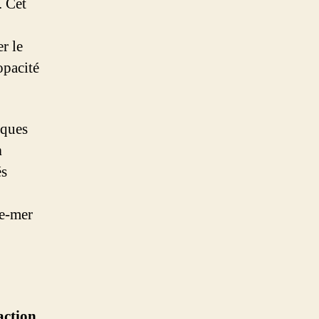
. Cet
r le
opacité
iques
n
és
re-mer
action