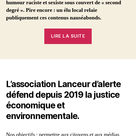
humour raciste et sexiste sous couvert de « second
degré ». Pire encore : un élu local relaie
publiquement ces contenus nauséabonds.
« Sur
LIRE LA SUITE
le
groupe
« L’humour
des
hyènes »,
500
L’association Lanceur d’alerte
000
défend depuis 2019 la justice
personnes
économique et
s’abreuvent
environnementale.
de
propos
racistes »
Nos objectifs : permettre aux citoyens et aux médias