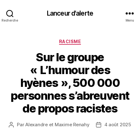
Lanceur d'alerte
Recherche
Menu
Catégories
RACISME
Sur le groupe
« L’humour des
hyènes », 500 000
personnes s’abreuvent
de propos racistes
Par
Alexandre et Maxime Renahy
4 août 2025
Auteur
Date
de
de
l’article
l’article